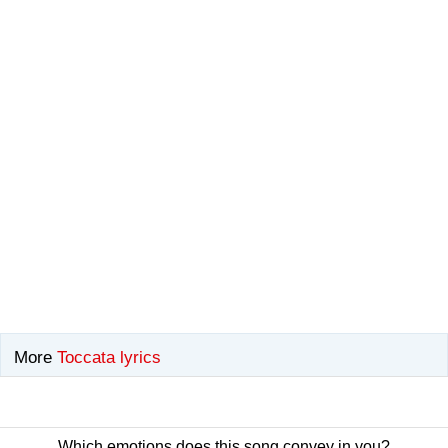
More
Toccata lyrics
·
Cancer
Which emotions does this song convey in you?