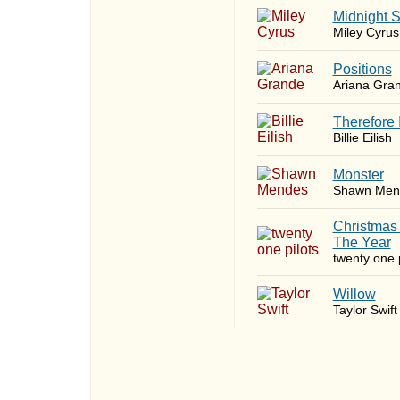
Midnight 
Miley Cyrus
​Positions
Ariana Gra
Therefore 
Billie Eilish
Monster
Shawn Men
Christmas
The Year
twenty one p
Willow
Taylor Swift