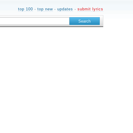
top 100
·
top new
·
updates
·
submit lyrics