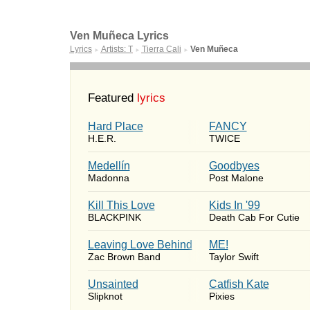
Ven Muñeca Lyrics
Lyrics
Artists: T
Tierra Cali
Ven Muñeca
►
►
►
Featured
lyrics
Hard Place
FANCY
H.E.R.
TWICE
Medellín
Goodbyes
Madonna
Post Malone
Kill This Love
Kids In '99
BLACKPINK
Death Cab For Cutie
Leaving Love Behind
ME!
Zac Brown Band
Taylor Swift
Unsainted
Catfish Kate
Slipknot
Pixies