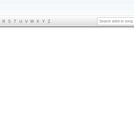
R
S
T
U
V
W
X
Y
Z