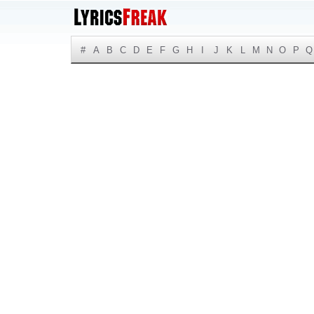
#
A
B
C
D
E
F
G
H
I
J
K
L
M
N
O
P
Q