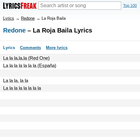
Top 100
Lyrics
→
Redone
→
La Roja Baila
Redone
– La Roja Baila Lyrics
Lyrics
Comments
More lyrics
La la la,la,la (Red One)
La la la la la la la (España)
La la la, la la
La la la la la la la la