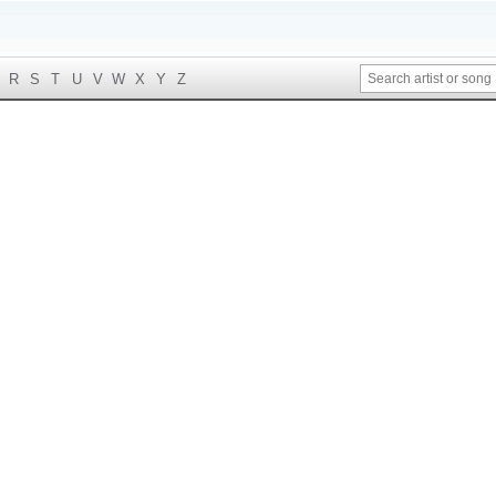
R
S
T
U
V
W
X
Y
Z