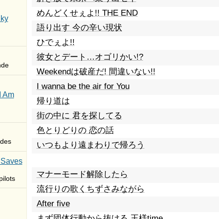
めんどくせぇよ!! THE END
Sky
語り出す 今の辛い現状
ひでぇよ!!
彼女とデート…オゴリかい!?
nde
Weekendは破産だ! 間違いない!!
I wanna be the air for You
I Am
帰り道は
街の中に 君を探してる
色とりどりの 恋の話
des
いつもより遠まわりで帰ろう
 Saves
マナーモード解除したら
ilots
流行りの歌くちずさみながら
After five
まず団体行動から抜ける 王様time