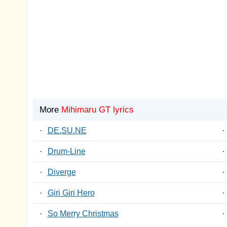
More
Mihimaru GT lyrics
·
DE.SU.NE
·
·
Drum-Line
·
·
Diverge
·
·
Giri Giri Hero
·
·
So Merry Christmas
·