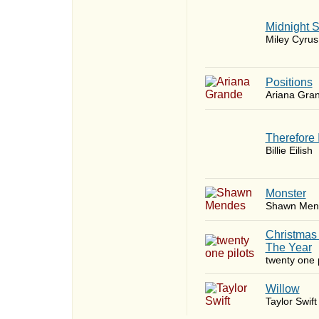
Midnight 
Miley Cyrus
​Positions
Ariana Gra
Therefore 
Billie Eilish
Monster
Shawn Men
Christmas
The Year
twenty one p
Willow
Taylor Swift