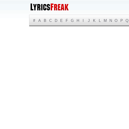
#
A
B
C
D
E
F
G
H
I
J
K
L
M
N
O
P
Q