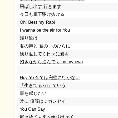
飛ばし出す 行きます
今日も廊下駆け抜ける
Oh! Best my Rap!
I wanna be the air for You
帰り道は
君の声と 君の手のひらに
繰り返してく日々に愛を
抱きながら進んでく on my own
Hey Yo 全ては完璧に行かない
「生きてるっ!」ていう
事を感じたい
常に 僕等はミカンセイ
You Can Say
解き放て未来へ乗り出セイ