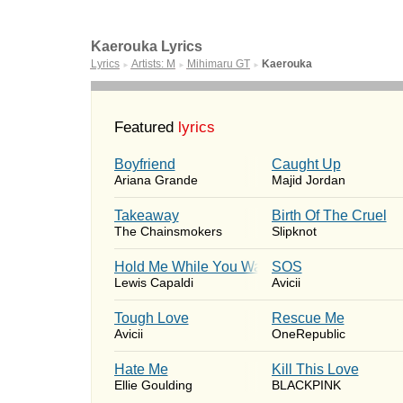
Kaerouka Lyrics
Lyrics
Artists: M
Mihimaru GT
Kaerouka
►
►
►
Featured
lyrics
Boyfriend
Caught Up
Ariana Grande
Majid Jordan
Takeaway
Birth Of The Cruel
The Chainsmokers
Slipknot
Hold Me While You Wait
SOS
Lewis Capaldi
Avicii
Tough Love
Rescue Me
Avicii
OneRepublic
Hate Me
Kill This Love
Ellie Goulding
BLACKPINK