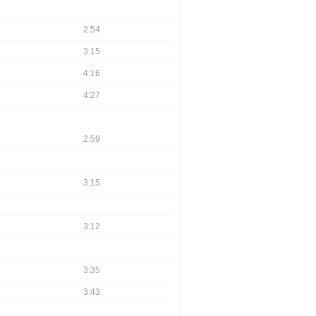
2:54
3:15
4:16
4:27
2:59
3:15
3:12
3:35
3:43