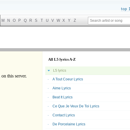
top 
M
N
O
P
Q
R
S
T
U
V
W
X
Y
Z
All L5 lyrics A-Z
L5 lyrics
A Tout Coeur Lyrics
Aime Lyrics
Beat It Lyrics
Ce Que Je Veux De Toi Lyrics
Contact Lyrics
De Porcelaine Lyrics