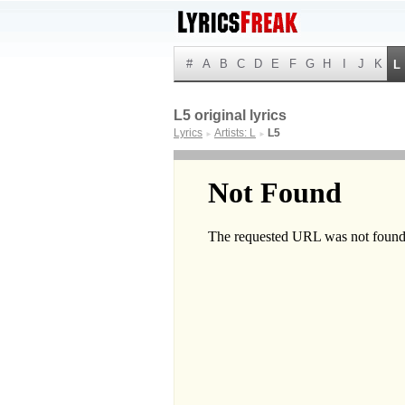
#
A
B
C
D
E
F
G
H
I
J
K
L
L5 original lyrics
Lyrics
Artists: L
L5
►
►