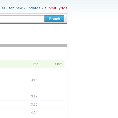
100
·
top new
·
updates
·
submit lyrics
Time
Stars
3:16
3:12
3:26
4:04