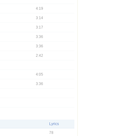
4:19
3:14
3:17
3:36
3:36
2:42
4:05
3:36
Lyrics
78