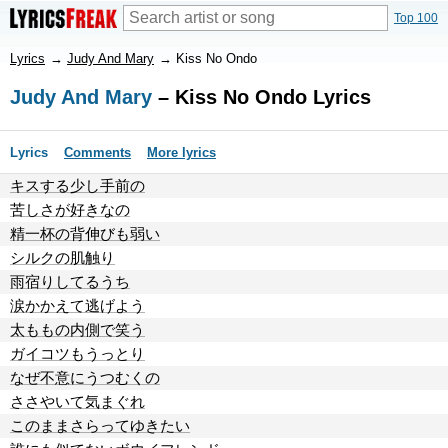
Top 100
Lyrics
→
Judy And Mary
→
Kiss No Ondo
Judy And Mary
– Kiss No Ondo Lyrics
Lyrics
Comments
More lyrics
キスする少し手前の
苦しさが好きなの
精一杯の背伸びも弱い
シルクの肌触り
雨宿りしてるうち
涙かかえて逃げよう
太ももの内側で笑う
ガイコツもうっとり
なぜ不意にうつむくの
ささやいて気まぐれ
このままさらってゆきたい