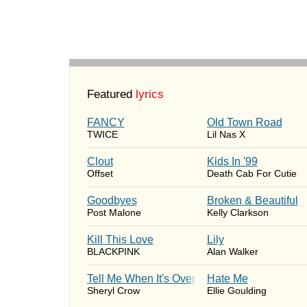
Featured
lyrics
FANCY
Old Town Road
TWICE
Lil Nas X
Clout
Kids In '99
Offset
Death Cab For Cutie
Goodbyes
Broken & Beautiful
Post Malone
Kelly Clarkson
Kill This Love
Lily
BLACKPINK
Alan Walker
Tell Me When It's Over
Hate Me
Sheryl Crow
Ellie Goulding