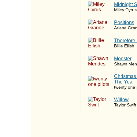
Midnight 
Miley Cyrus
​Positions
Ariana Gra
Therefore 
Billie Eilish
Monster
Shawn Men
Christmas
The Year
twenty one p
Willow
Taylor Swift