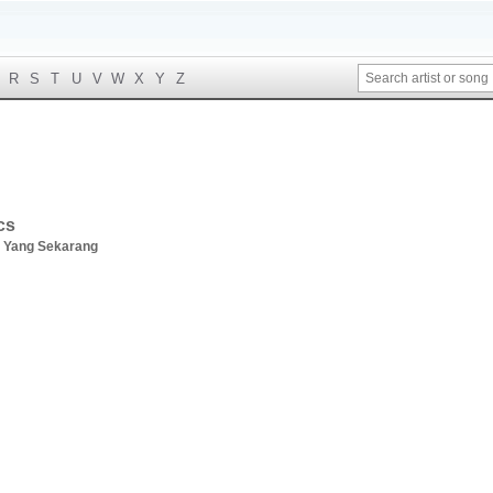
R
S
T
U
V
W
X
Y
Z
cs
 Yang Sekarang