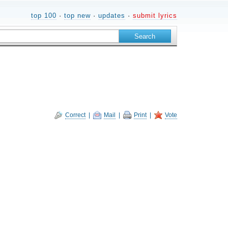
top 100
·
top new
·
updates
·
submit lyrics
Correct
|
Mail
|
Print
|
Vote