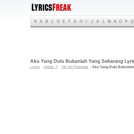
#
A
B
C
D
E
F
G
H
I
J
K
L
M
N
O
P
Q
Aku Yang Dulu Bukanlah Yang Sekarang Lyri
Lyrics
Artists: Y
Yel Yel Pramuka
Aku Yang Dulu Bukanlah
►
►
►