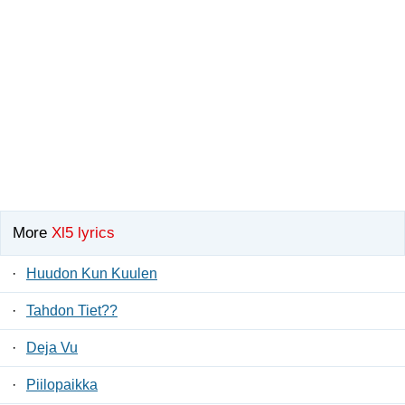
More
Xl5 lyrics
·
Huudon Kun Kuulen
·
Tahdon Tiet??
·
Deja Vu
·
Piilopaikka