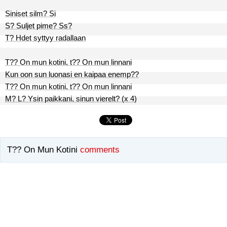
Siniset silm? Si
S? Suljet pime? Ss?
T? Hdet syttyy radallaan
T?? On mun kotini, t?? On mun linnani
Kun oon sun luonasi en kaipaa enemp??
T?? On mun kotini, t?? On mun linnani
M? L? Ysin paikkani, sinun vierelt? (x 4)
T?? On Mun Kotini
comments