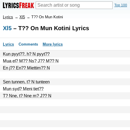
Top 100
Lyrics
→
Xl5
→
T?? On Mun Kotini
Xl5
– T?? On Mun Kotini Lyrics
Lyrics
Comments
More lyrics
Kun pyyt??, h? N pyyt??
Mua el? M?? Ns? J?? M?? N
En j?? En?? Miettim?? N
Sen tunnen, t? N tunteen
Mun syd? Meni tiet??
T? Nne, t? Nne m? J?? N