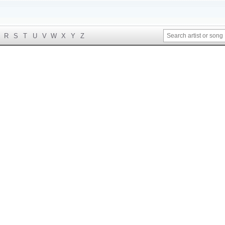
R
S
T
U
V
W
X
Y
Z