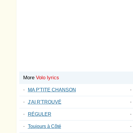
More
Volo lyrics
·
MA P'TITE CHANSON
·
·
J'AI R'TROUVÉ
·
·
RÉGULER
·
·
Toujours à Côté
·