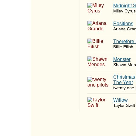
Midnight 
Miley Cyrus
​Positions
Ariana Gra
Therefore 
Billie Eilish
Monster
Shawn Men
Christmas
The Year
twenty one p
Willow
Taylor Swift