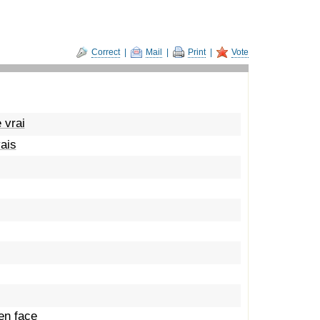
Correct
|
Mail
|
Print
|
Vote
 vrai
vais
en face