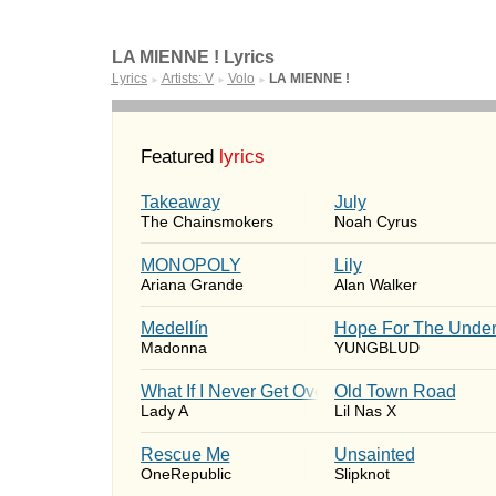
LA MIENNE ! Lyrics
Lyrics
Artists: V
Volo
LA MIENNE !
►
►
►
Featured
lyrics
Takeaway
July
The Chainsmokers
Noah Cyrus
MONOPOLY
Lily
Ariana Grande
Alan Walker
Medellín
Hope For The Under
Madonna
YUNGBLUD
What If I Never Get Over You
Old Town Road
Lady A
Lil Nas X
Rescue Me
Unsainted
OneRepublic
Slipknot