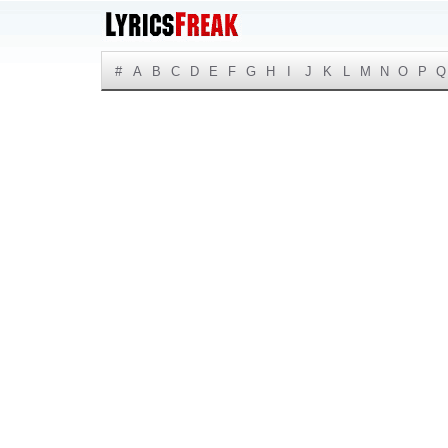
#
A
B
C
D
E
F
G
H
I
J
K
L
M
N
O
P
Q