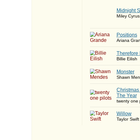
Midnight 
Miley Cyrus
​Positions
Ariana Gra
Therefore 
Billie Eilish
Monster
Shawn Men
Christmas
The Year
twenty one p
Willow
Taylor Swift