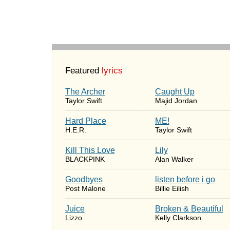
Featured
lyrics
The Archer
Caught Up
Taylor Swift
Majid Jordan
Hard Place
ME!
H.E.R.
Taylor Swift
Kill This Love
Lily
BLACKPINK
Alan Walker
Goodbyes
​listen before i go
Post Malone
Billie Eilish
Juice
Broken & Beautiful
Lizzo
Kelly Clarkson