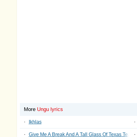
More
Ungu lyrics
·
Ikhlas
·
·
Give Me A Break And A Tall Glass Of Texas Tea
·