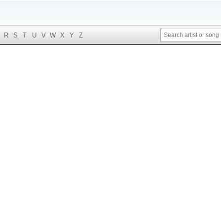
R
S
T
U
V
W
X
Y
Z