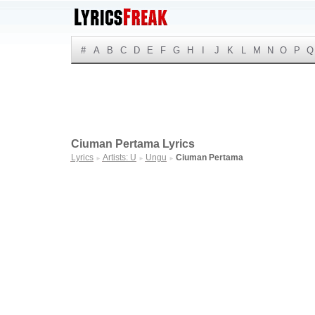
#
A
B
C
D
E
F
G
H
I
J
K
L
M
N
O
P
Q
Ciuman Pertama Lyrics
Lyrics
Artists: U
Ungu
Ciuman Pertama
►
►
►