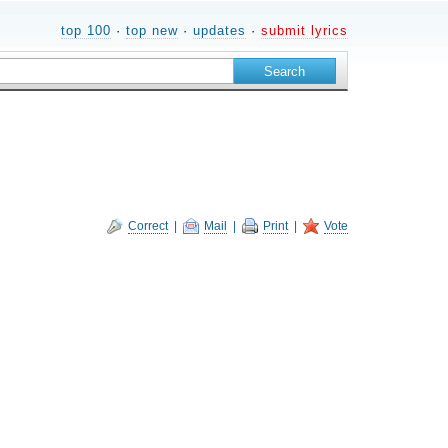
top 100
·
top new
·
updates
·
submit lyrics
Correct
|
Mail
|
Print
|
Vote