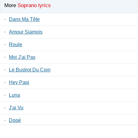
More
Soprano lyrics
·
Dans Ma Tête
·
Amour Siamois
·
Roule
·
Moi J'ai Pas
·
Le Bustrot Du Coin
·
Hey Papi
·
Luna
·
J'ai Vu
·
Dopé
·
Bomb