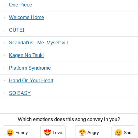
·
One Piece
·
Welcome Home
·
CUTE!
·
Scandal'us - Me, Myself & I
·
Kagen No Tsuki
·
Platform Syndrome
·
Hand On Your Heart
·
SO EASY
·
Oyasumi
Which emotions does this song convey in you?
Contact Us
/
Privacy Policy
/
ToS
/ LyricsFreak © 2026
Funny
Love
Angry
Sad
LyricsMars
/
Privacy Policy
/
ToS
/ LyricsFreak © 2026