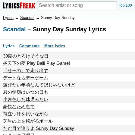
Top 100
Lyrics
→
Scandal
→
Sunny Day Sunday
Scandal
– Sunny Day Sunday Lyrics
Lyrics
Comments
More lyrics
39度のとろけそうな日
炎天下の夢 Play Ball! Play Game!
「せーの」で走り出す
デートならデーゲーム
遊びたい年頃なんて訳じゃないけど
君の笑顔はいつの日も
小麦色した球児みたい
豪快なため息で
苛立つ汗を拭いながら
芝生の上を転がるボール
ただ目で追うよ Sunny Day Sunday