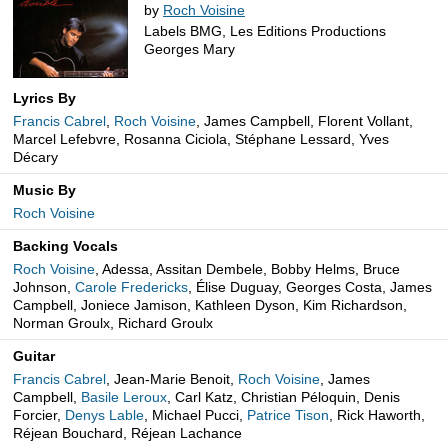
by
Roch Voisine
Labels BMG, Les Editions Productions
Georges Mary
Lyrics By
Francis Cabrel
,
Roch Voisine
, James Campbell, Florent Vollant,
Marcel Lefebvre, Rosanna Ciciola, Stéphane Lessard, Yves
Décary
Music By
Roch Voisine
Backing Vocals
Roch Voisine
, Adessa, Assitan Dembele, Bobby Helms, Bruce
Johnson,
Carole Fredericks
, Élise Duguay, Georges Costa, James
Campbell, Joniece Jamison, Kathleen Dyson, Kim Richardson,
Norman Groulx, Richard Groulx
Guitar
Francis Cabrel
, Jean-Marie Benoit,
Roch Voisine
, James
Campbell,
Basile Leroux
, Carl Katz, Christian Péloquin, Denis
Forcier,
Denys Lable
, Michael Pucci,
Patrice Tison
, Rick Haworth,
Réjean Bouchard, Réjean Lachance