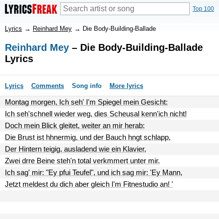
Top 100
Lyrics
→
Reinhard Mey
→
Die Body-Building-Ballade
Reinhard Mey
– Die Body-Building-Ballade
Lyrics
Lyrics
Comments
Song info
More lyrics
Montag morgen, Ich seh' I'm Spiegel mein Gesicht:
Ich seh'schnell wieder weg, dies Scheusal kenn'ich nicht!
Doch mein Blick gleitet, weiter an mir herab:
Die Brust ist hhnermig, und der Bauch hngt schlapp,
Der Hintern teigig, ausladend wie ein Klavier,
Zwei drre Beine steh'n total verkmmert unter mir.
Ich sag' mir: "Ey pfui Teufel", und ich sag mir: 'Ey Mann,
Jetzt meldest du dich aber gleich I'm Fitnestudio an! '