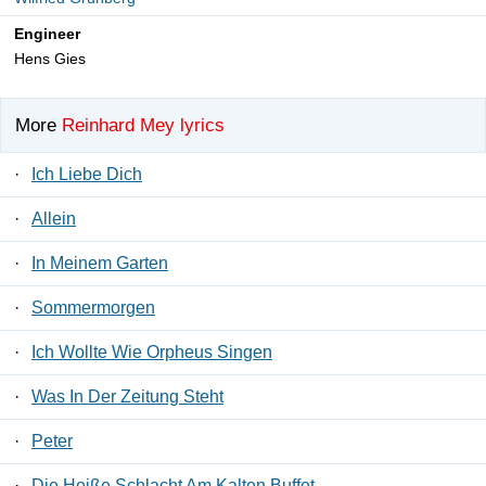
Engineer
Hens Gies
More
Reinhard Mey lyrics
·
Ich Liebe Dich
·
Allein
·
In Meinem Garten
·
Sommermorgen
·
Ich Wollte Wie Orpheus Singen
·
Was In Der Zeitung Steht
·
Peter
·
Die Heiße Schlacht Am Kalten Buffet