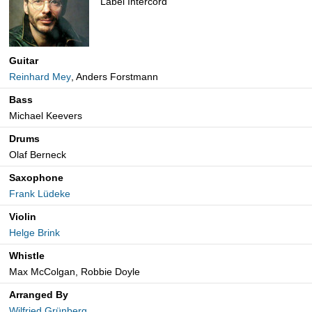
Label Intercord
Guitar
Reinhard Mey
, Anders Forstmann
Bass
Michael Keevers
Drums
Olaf Berneck
Saxophone
Frank Lüdeke
Violin
Helge Brink
Whistle
Max McColgan, Robbie Doyle
Arranged By
Wilfried Grünberg