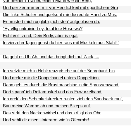
Vor meinem Trainer, einem Mann wie ein Berg,
Und der zertrmmert mir vor Herzlichkeit mit sportlichem Gru
Die linke Schulter und quetscht mir die rechte Hand zu Mus.
Er mustert mich unglubig, ich steh' aufgeblasen da:
"Ey vllig untrainiert ey, total tote Hose wa?
Echt voll tzend, Dein Body, aber is egal,
In vierzehn Tagen gehst du hier raus mit Muskeln aus Stahl! "
Da geht es Uh-Ah, und das bringt dich auf Zack, ...
Ich setzte mich in Hohlkreuzgrtsche auf der Schrgbank hin
Und drcke mir die Doppelhantel unters Doppelkinn.
Dann geht es durch die Brustmaschine in die Sprossenwand,
Dort spann' ich Deltamuskel und das Fuwurzelband,
Ich drck' den Schenkelstrecker runter, zieh den Sandsack rauf,
Bau meine Wampe ab und meinen Bizeps auf.
Das strkt den Nackenwirbel und das krftigt das Ohr
Und schlt dir einen Unterarm wie 'n Ofenrohr!