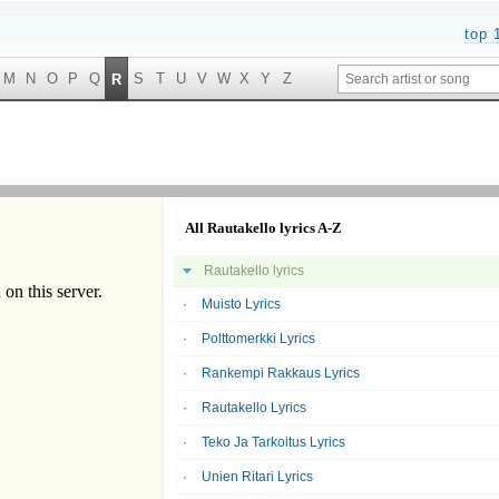
top 
M
N
O
P
Q
S
T
U
V
W
X
Y
Z
R
All Rautakello lyrics A-Z
Rautakello lyrics
Muisto Lyrics
Polttomerkki Lyrics
Rankempi Rakkaus Lyrics
Rautakello Lyrics
Teko Ja Tarkoitus Lyrics
Unien Ritari Lyrics