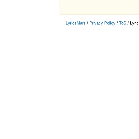
LyricsMars
/
Privacy Policy
/
ToS
/ Lyri