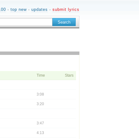
100
·
top new
·
updates
·
submit lyrics
Time
Stars
3:08
3:20
3:47
4:13