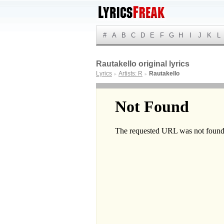
#
A
B
C
D
E
F
G
H
I
J
K
L
Rautakello original lyrics
Lyrics
Artists: R
Rautakello
►
►