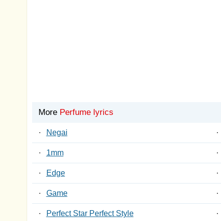
More
Perfume lyrics
·
Negai
·
·
1mm
·
·
Edge
·
·
Game
·
·
Perfect Star Perfect Style
·