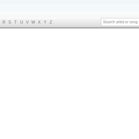
R
S
T
U
V
W
X
Y
Z