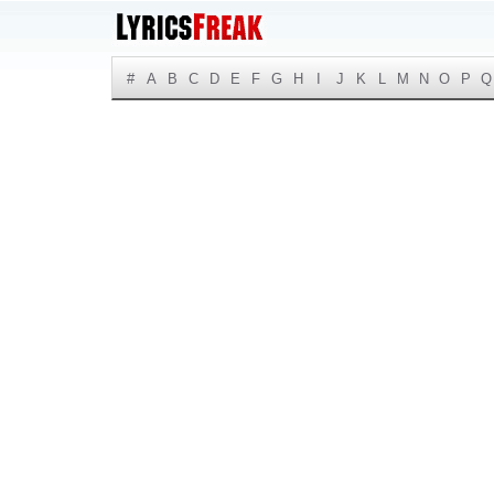
#
A
B
C
D
E
F
G
H
I
J
K
L
M
N
O
P
Q