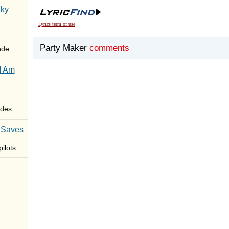
Sky
Lyrics term of use
Party Maker
comments
nde
I Am
des
 Saves
ilots