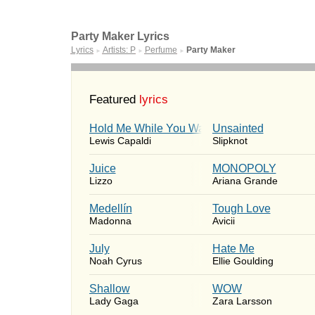
Party Maker Lyrics
Lyrics
Artists: P
Perfume
Party Maker
►
►
►
Featured
lyrics
Hold Me While You Wait
Unsainted
Lewis Capaldi
Slipknot
Juice
MONOPOLY
Lizzo
Ariana Grande
Medellín
Tough Love
Madonna
Avicii
July
Hate Me
Noah Cyrus
Ellie Goulding
Shallow
WOW
Lady Gaga
Zara Larsson