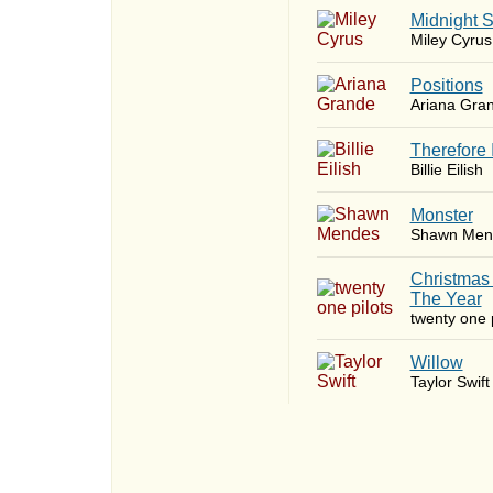
Midnight 
Miley Cyrus
​Positions
Ariana Gra
Therefore 
Billie Eilish
Monster
Shawn Men
Christmas
The Year
twenty one p
Willow
Taylor Swift