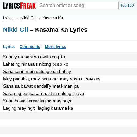
Top 100
Lyrics
→
Nikki Gil
→
Kasama Ka
Nikki Gil
– Kasama Ka Lyrics
Lyrics
Comments
More lyrics
Sana'y masabi sa awit kong ito
Lahat ng ninanais nitong puso ko
Sana saan man patungo sa buhay
May pag-ibig, may pag-asa, may saya at saysay
Sana sa bawat sandali'y matikman pa
Sarap ng pagsasama, at simpleng ligaya
Sana bawa't araw laging may saya
Laging may ngiti, laging kasama ka