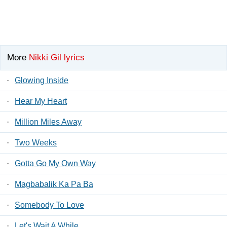
More
Nikki Gil lyrics
·
Glowing Inside
·
Hear My Heart
·
Million Miles Away
·
Two Weeks
·
Gotta Go My Own Way
·
Magbabalik Ka Pa Ba
·
Somebody To Love
·
Let's Wait A While