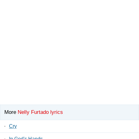
More
Nelly Furtado lyrics
·
Cry
·
In God's Hands