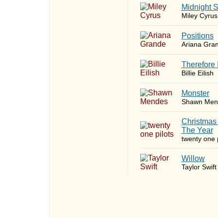
Midnight 
Miley Cyrus
​Positions
Ariana Gra
Therefore 
Billie Eilish
Monster
Shawn Men
Christmas
The Year
twenty one p
Willow
Taylor Swift