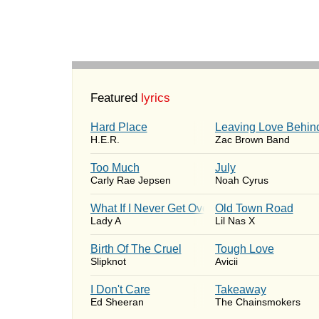
Featured
lyrics
Hard Place
Leaving Love Behin
H.E.R.
Zac Brown Band
Too Much
July
Carly Rae Jepsen
Noah Cyrus
What If I Never Get Over You
Old Town Road
Lady A
Lil Nas X
Birth Of The Cruel
Tough Love
Slipknot
Avicii
I Don't Care
Takeaway
Ed Sheeran
The Chainsmokers