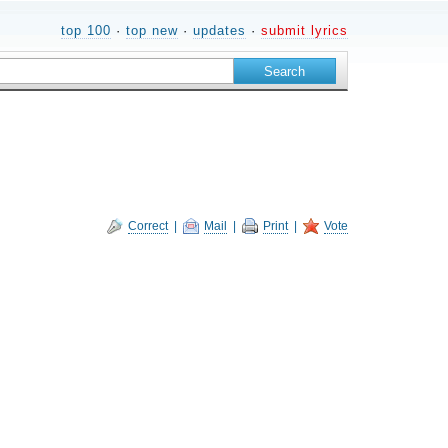
top 100
·
top new
·
updates
·
submit lyrics
Correct
|
Mail
|
Print
|
Vote