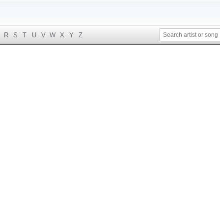
R
S
T
U
V
W
X
Y
Z