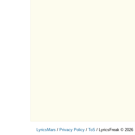
LyricsMars
/
Privacy Policy
/
ToS
/ LyricsFreak © 2026