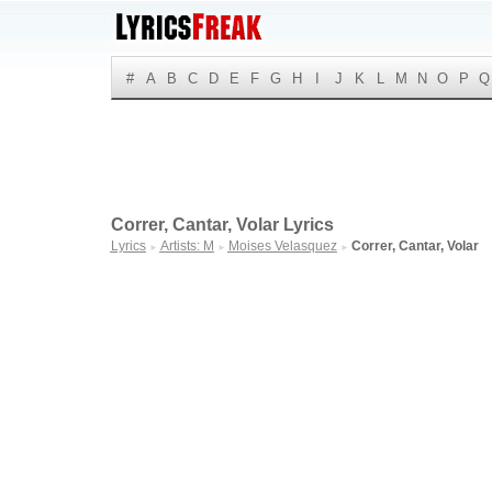
#
A
B
C
D
E
F
G
H
I
J
K
L
M
N
O
P
Q
Correr, Cantar, Volar Lyrics
Lyrics
Artists: M
Moises Velasquez
Correr, Cantar, Volar
►
►
►