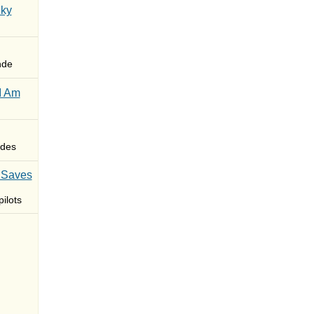
Sky
nde
I Am
des
 Saves
ilots