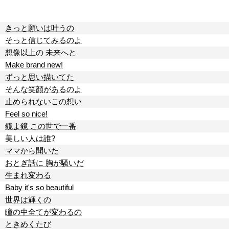
きっと願いは叶うの
そっと信じてみるのよ
想像以上の 未来へと
Make brand new!
ずっと思い描いてた
そんな笑顔があるのよ
止められないこの想い
Feel so nice!
鏡よ鏡 この世で一番
美しい人は誰?
ママから聞いた
おとぎ話に 胸が騒いだ
生まれ変わる
Baby it's so beautiful
世界は輝くの
瞳の中全てが変わるの
ときめくたび