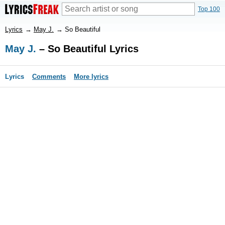
Top 100
Lyrics
→
May J.
→
So Beautiful
May J.
– So Beautiful Lyrics
Lyrics
Comments
More lyrics