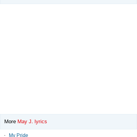
More
May J. lyrics
·
My Pride