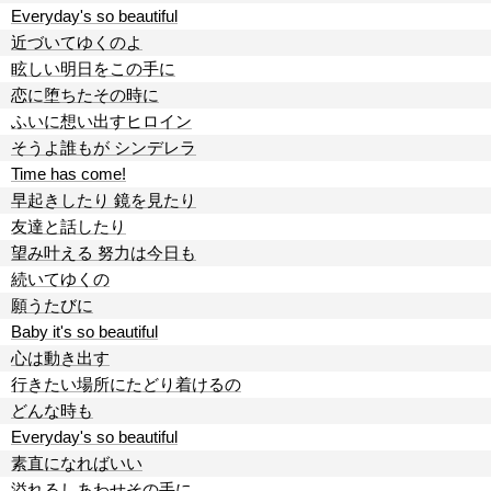
Everyday's so beautiful
近づいてゆくのよ
眩しい明日をこの手に
恋に堕ちたその時に
ふいに想い出すヒロイン
そうよ誰もが シンデレラ
Time has come!
早起きしたり 鏡を見たり
友達と話したり
望み叶える 努力は今日も
続いてゆくの
願うたびに
Baby it's so beautiful
心は動き出す
行きたい場所にたどり着けるの
どんな時も
Everyday's so beautiful
素直になればいい
溢れるしあわせその手に