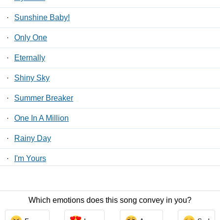
·
Sunshine Baby!
·
Only One
·
Eternally
·
Shiny Sky
·
Summer Breaker
·
One In A Million
·
Rainy Day
·
I'm Yours
·
DO Tha' DO Tha'
Which emotions does this song convey in you?
Contact Us
/
Privacy Policy
/
ToS
/ LyricsFreak © 2026