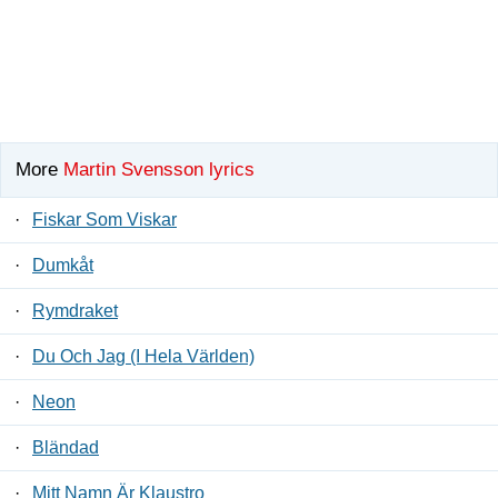
More
Martin Svensson lyrics
·
Fiskar Som Viskar
·
Dumkåt
·
Rymdraket
·
Du Och Jag (I Hela Världen)
·
Neon
·
Bländad
·
Mitt Namn Är Klaustro