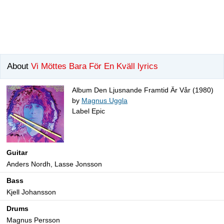
About
Vi Möttes Bara För En Kväll lyrics
Album Den Ljusnande Framtid Är Vår (1980)
by
Magnus Uggla
Label Epic
Guitar
Anders Nordh, Lasse Jonsson
Bass
Kjell Johansson
Drums
Magnus Persson