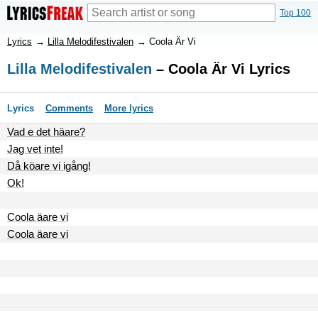
Top 100
Lyrics
→
Lilla Melodifestivalen
→
Coola Är Vi
Lilla Melodifestivalen
– Coola Är Vi Lyrics
Lyrics
Comments
More lyrics
Vad e det häare?
Jag vet inte!
Då köare vi igång!
Ok!
Coola äare vi
Coola äare vi