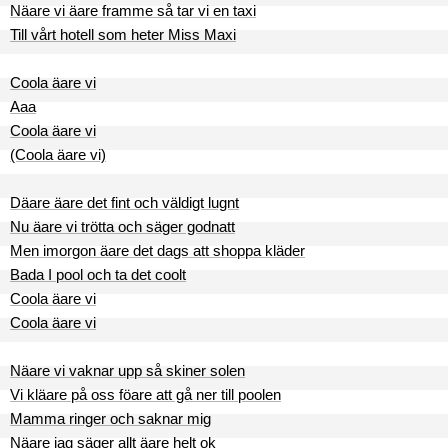
Näare vi äare framme så tar vi en taxi
Till vårt hotell som heter Miss Maxi
Coola äare vi
Aaa
Coola äare vi
(Coola äare vi)
Däare äare det fint och väldigt lugnt
Nu äare vi trötta och säger godnatt
Men imorgon äare det dags att shoppa kläder
Bada I pool och ta det coolt
Coola äare vi
Coola äare vi
Näare vi vaknar upp så skiner solen
Vi kläare på oss föare att gå ner till poolen
Mamma ringer och saknar mig
Näare jag säger allt äare helt ok