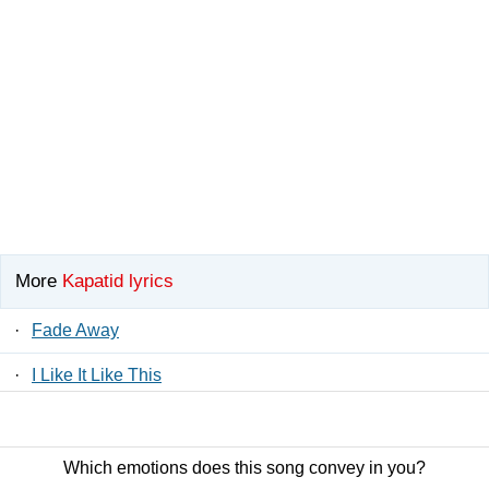
More
Kapatid lyrics
·
Fade Away
·
I Like It Like This
·
Hanggang Magdamag
Which emotions does this song convey in you?
Contact Us
/
Privacy Policy
/
ToS
/ LyricsFreak © 2026