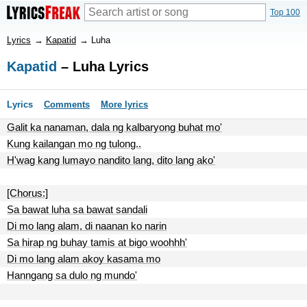
Top 100
Lyrics
→
Kapatid
→
Luha
Kapatid
– Luha Lyrics
Lyrics
Comments
More lyrics
Galit ka nanaman, dala ng kalbaryong buhat mo'
Kung kailangan mo ng tulong..
H'wag kang lumayo nandito lang, dito lang ako'
[Chorus:]
Sa bawat luha sa bawat sandali
Di mo lang alam, di naanan ko narin
Sa hirap ng buhay tamis at bigo woohhh'
Di mo lang alam akoy kasama mo
Hanngang sa dulo ng mundo'