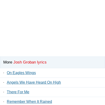
More
Josh Groban lyrics
·
On Eagles Wings
·
Angels We Have Heard On High
·
There For Me
·
Remember When It Rained