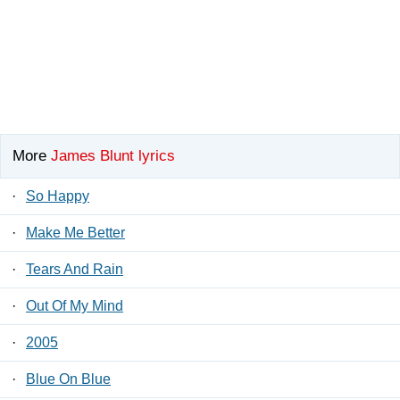
More
James Blunt lyrics
·
So Happy
·
Make Me Better
·
Tears And Rain
·
Out Of My Mind
·
2005
·
Blue On Blue