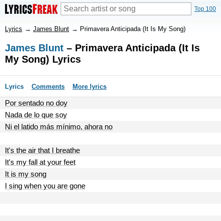
Top 100
Lyrics
→
James Blunt
→
Primavera Anticipada (It Is My Song)
James Blunt
– Primavera Anticipada (It Is
My Song) Lyrics
Lyrics
Comments
More lyrics
Por sentado no doy
Nada de lo que soy
Ni el latido más mínimo, ahora no
It's the air that I breathe
It's my fall at your feet
It is my song
I sing when you are gone