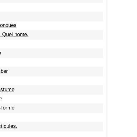
conques
 Quel honte.
r
mber
costume
e
-forme
ticules.