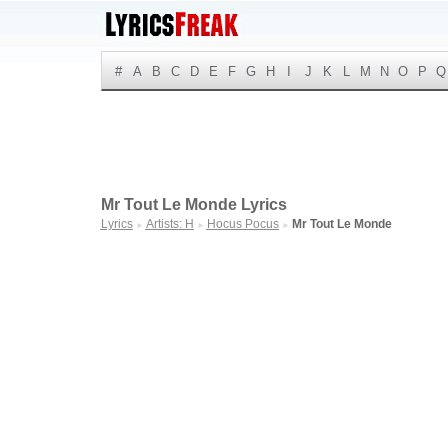
#
A
B
C
D
E
F
G
H
I
J
K
L
M
N
O
P
Q
Mr Tout Le Monde Lyrics
Lyrics
Artists: H
Hocus Pocus
Mr Tout Le Monde
►
►
►