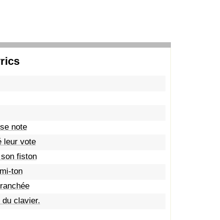
rics
sse note
 leur vote
son fiston
emi-ton
branchée
du clavier.