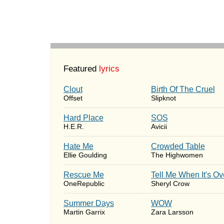
Featured
lyrics
Clout
Birth Of The Cruel
Offset
Slipknot
Hard Place
SOS
H.E.R.
Avicii
Hate Me
Crowded Table
Ellie Goulding
The Highwomen
Rescue Me
Tell Me When It's Ov
OneRepublic
Sheryl Crow
Summer Days
WOW
Martin Garrix
Zara Larsson