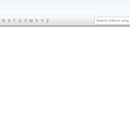
R
S
T
U
V
W
X
Y
Z