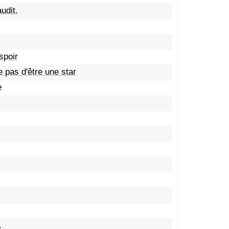
udit.
spoir
e pas d'être une star
e
.