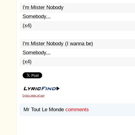
I'm Mister Nobody
Somebody...
(x4)
I'm Mister Nobody (I wanna be)
Somebody...
(x4)
Lyrics term of use
Mr Tout Le Monde
comments