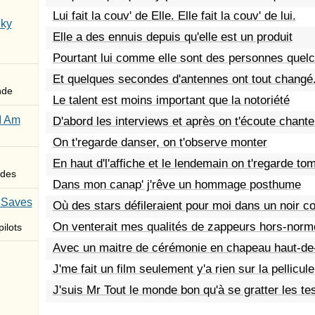
Lui fait la couv' de Elle. Elle fait la couv' de lui.
Sky
Elle a des ennuis depuis qu'elle est un produit
Pourtant lui comme elle sont des personnes quel
Et quelques secondes d'antennes ont tout changé.
nde
Le talent est moins important que la notoriété
I Am
D'abord les interviews et après on t'écoute chante
On t'regarde danser, on t'observe monter
En haut d'l'affiche et le lendemain on t'regarde to
des
Dans mon canap' j'rêve un hommage posthume
 Saves
Où des stars défileraient pour moi dans un noir 
On venterait mes qualités de zappeurs hors-norm
ilots
Avec un maitre de cérémonie en chapeau haut-de
J'me fait un film seulement y'a rien sur la pellicule
J'suis Mr Tout le monde bon qu'à se gratter les tes