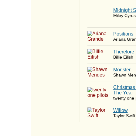
Midnight 
Miley Cyrus
​Positions
Ariana Gra
Therefore 
Billie Eilish
Monster
Shawn Men
Christmas
The Year
twenty one p
Willow
Taylor Swift