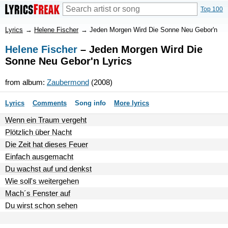
Top 100
Lyrics
→
Helene Fischer
→
Jeden Morgen Wird Die Sonne Neu Gebor'n
Helene Fischer
– Jeden Morgen Wird Die
Sonne Neu Gebor'n Lyrics
from album:
Zaubermond
(2008)
Lyrics
Comments
Song info
More lyrics
Wenn ein Traum vergeht
Plötzlich über Nacht
Die Zeit hat dieses Feuer
Einfach ausgemacht
Du wachst auf und denkst
Wie soll's weitergehen
Mach´s Fenster auf
Du wirst schon sehen