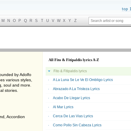
top 
M
N
O
P
Q
R
S
T
U
V
W
X
Y
Z
All Fito & Fitipaldis lyrics A-Z
Fito & Fitipaldis lyrics
 founded by Adolfo
es various styles,
A La Luna Se Le Ve El Ombligo Lyrics
g, soul and more.
Abrazado A La Tristeza Lyrics
al stories.
Acabo De Llegar Lyrics
Al Mar Lyrics
Cerca De Las Vias Lyrics
nd, Accordion
Como Pollo Sin Cabeza Lyrics