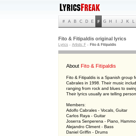
#
A
B
C
D
E
G
H
I
J
K
L
F
Fito & Fitipaldis original lyrics
Lyrics
Artists: F
Fito & Fitipaldis
►
►
About
Fito & Fitipaldis
Fito & Fitipaldis is a Spanish group
Cabrales in 1998. Their music includ
ranging from rock and blues to swin
Their lyrics usually are telling person
Members:
Adolfo Cabrales - Vocals, Guitar
Carlos Raya - Guitar
Joserra Senperena - Piano, Hammo
Alejandro Climent - Bass
Daniel Griffin - Drums