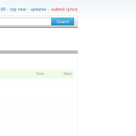
100
·
top new
·
updates
·
submit lyrics
Time
Stars