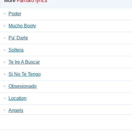
More
Farruko lyrics
·
Poder
·
Mucho Booty
·
Pa' Darle
·
Soltera
·
Te Ire A Buscar
·
Si No Te Tengo
·
Obsesionado
·
Location
·
Angels
·
Despacio