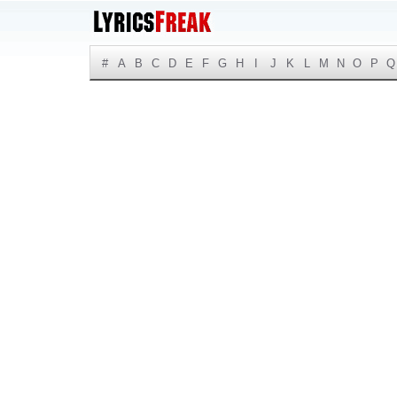
#
A
B
C
D
E
F
G
H
I
J
K
L
M
N
O
P
Q