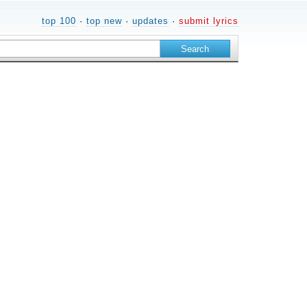
top 100
·
top new
·
updates
·
submit lyrics