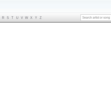
R
S
T
U
V
W
X
Y
Z