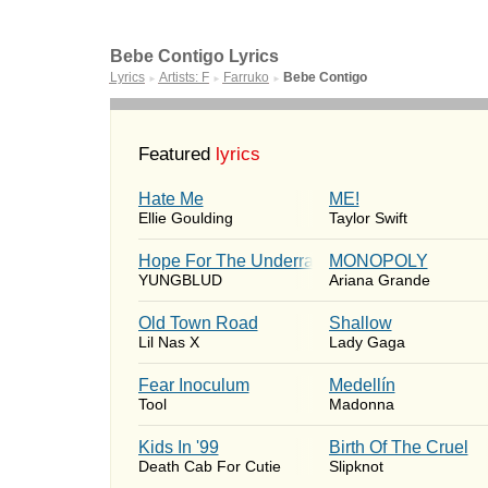
Bebe Contigo Lyrics
Lyrics
Artists: F
Farruko
Bebe Contigo
►
►
►
Featured
lyrics
Hate Me
ME!
Ellie Goulding
Taylor Swift
Hope For The Underrated Youth
MONOPOLY
YUNGBLUD
Ariana Grande
Old Town Road
Shallow
Lil Nas X
Lady Gaga
Fear Inoculum
Medellín
Tool
Madonna
Kids In '99
Birth Of The Cruel
Death Cab For Cutie
Slipknot