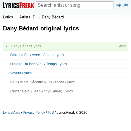
Top 100
Lyrics
→
Artists: D
→
Dany Bédard
Dany Bédard original lyrics
Dany Bédard lyrics
Stars
Faire La Paix Avec L'Amour Lyrics
Histoire Du Bon Vieux Temps Lyrics
Voyeur Lyrics
Fruit De Ma Récente Nuit Blanche Lyrics
Reviens-Moi (Feat. Anny Carrier) Lyrics
LyricsMars
/
Privacy Policy
/
ToS
/ LyricsFreak © 2026