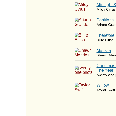
Midnight 
Miley Cyrus
​Positions
Ariana Gra
Therefore 
Billie Eilish
Monster
Shawn Men
Christmas
The Year
twenty one p
Willow
Taylor Swift