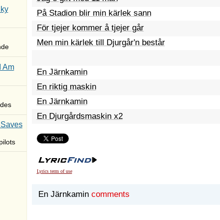
Sky
På Stadion blir min kärlek sann
För tjejer kommer å tjejer går
Men min kärlek till Djurgår'n består
nde
I Am
En Järnkamin
En riktig maskin
En Järnkamin
des
En Djurgårdsmaskin x2
 Saves
ilots
Lyrics term of use
En Järnkamin
comments