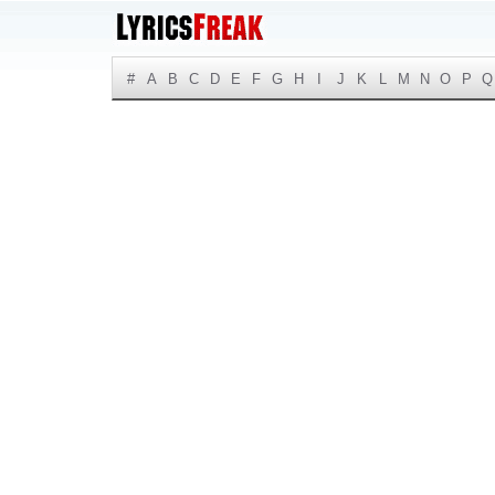
#
A
B
C
D
E
F
G
H
I
J
K
L
M
N
O
P
Q