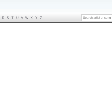
R
S
T
U
V
W
X
Y
Z