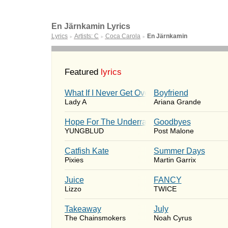
En Järnkamin Lyrics
Lyrics
Artists: C
Coca Carola
En Järnkamin
►
►
►
Featured
lyrics
What If I Never Get Over You
Boyfriend
Lady A
Ariana Grande
Hope For The Underrated Youth
Goodbyes
YUNGBLUD
Post Malone
Catfish Kate
Summer Days
Pixies
Martin Garrix
Juice
FANCY
Lizzo
TWICE
Takeaway
July
The Chainsmokers
Noah Cyrus