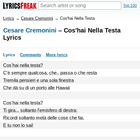
Top 100
Lyrics
→
Cesare Cremonini
→
Cos'hai Nella Testa
Cesare Cremonini
– Cos'hai Nella Testa
Lyrics
Lyrics
Comments
More lyrics
Cos'hai nella testa?
C'è sempre qualcosa, che.. passa o che resta
Tremila pensieri e una sola finestra
Che dà su di un porto alle Hawaii
Cos'hai nella testa?
Ti gira... soltanto l'emisfero di destra:
Ricordi soltanto metà delle cose che fai,
E tu non lo sai!