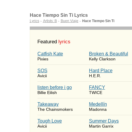
Hace Tiempo Sin Ti Lyrics
Lyrics
Artists: B
Buen Viaje
Hace Tiempo Sin Ti
►
►
►
Featured
lyrics
Catfish Kate
Broken & Beautiful
Pixies
Kelly Clarkson
SOS
Hard Place
Avicii
H.E.R.
​listen before i go
FANCY
Billie Eilish
TWICE
Takeaway
Medellín
The Chainsmokers
Madonna
Tough Love
Summer Days
Avicii
Martin Garrix