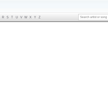
R
S
T
U
V
W
X
Y
Z