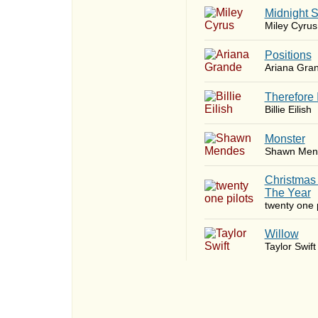
Midnight 
Miley Cyrus
​Positions
Ariana Gra
Therefore 
Billie Eilish
Monster
Shawn Men
Christmas
The Year
twenty one p
Willow
Taylor Swift