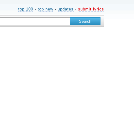
top 100
·
top new
·
updates
·
submit lyrics