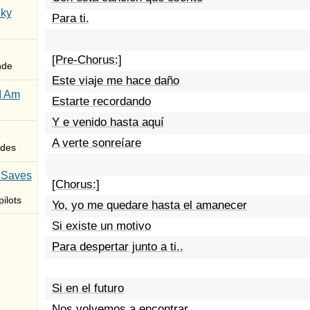
Sky
Para ti.
[Pre-Chorus:]
nde
Este viaje me hace daño
I Am
Estarte recordando
Y e venido hasta aquí
A verte sonreíare
des
 Saves
[Chorus:]
ilots
Yo, yo me quedare hasta el amanecer
Si existe un motivo
Para despertar junto a ti..
Si en el futuro
Nos volvemos a encontrar