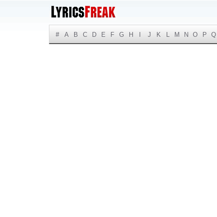
#
A
B
C
D
E
F
G
H
I
J
K
L
M
N
O
P
Q