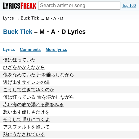
Top 100
Lyrics
→
Buck Tick
→
M・A・D
Buck Tick
– M・A・D Lyrics
Lyrics
Comments
More lyrics
僕は狂っていた
ひざをかかえながら
傷をなめていた 汁を垂らしながら
逃げ出すサイレンの渦
こうして生きてゆくのか
僕は狂っている 舌を溶かしながら
赤い海の底で溺れる夢をみる
想い出す優しさだけを
そうして眠りにつくよ
アスファルトを抱いて
熱にうなされている