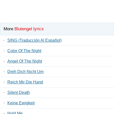
More
Blutengel lyrics
·
SING (Traducción Al Español)
·
Color Of The Night
·
Angel Of The Night
·
Dreh Dich Nicht Um
·
Reich Mir Die Hand
·
Silent Death
·
Keine Ewigkeit
·
Hold Me