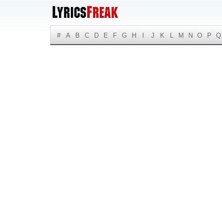
#
A
B
C
D
E
F
G
H
I
J
K
L
M
N
O
P
Q