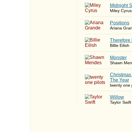
Midnight 
Miley Cyrus
​Positions
Ariana Gra
Therefore 
Billie Eilish
Monster
Shawn Men
Christmas
The Year
twenty one p
Willow
Taylor Swift