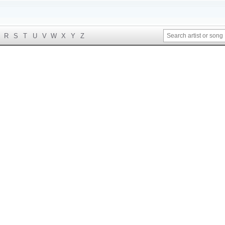
R
S
T
U
V
W
X
Y
Z