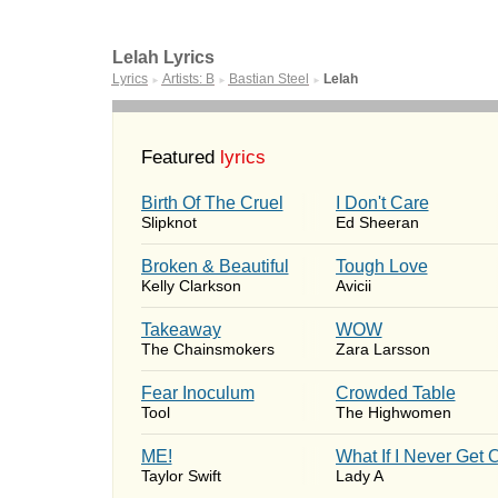
Lelah Lyrics
Lyrics
Artists: B
Bastian Steel
Lelah
►
►
►
Featured
lyrics
Birth Of The Cruel
I Don't Care
Slipknot
Ed Sheeran
Broken & Beautiful
Tough Love
Kelly Clarkson
Avicii
Takeaway
WOW
The Chainsmokers
Zara Larsson
Fear Inoculum
Crowded Table
Tool
The Highwomen
ME!
What If I Never Get 
Taylor Swift
Lady A