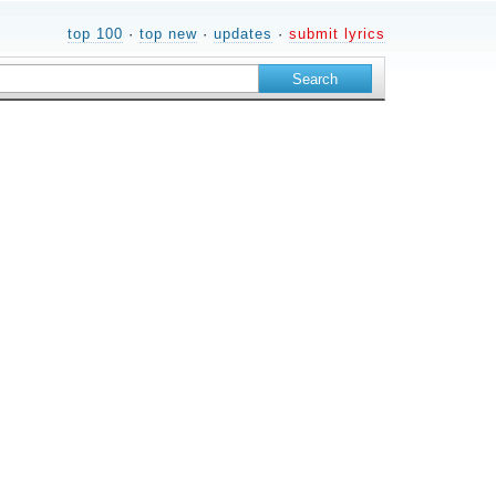
top 100
·
top new
·
updates
·
submit lyrics