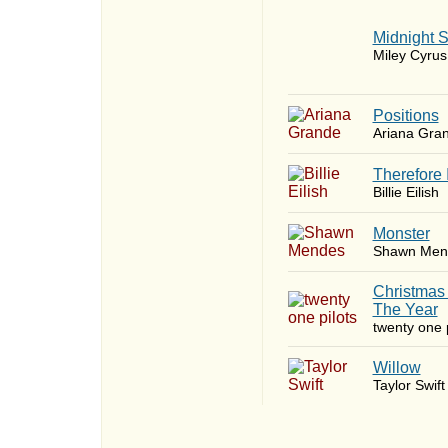
Midnight 
Miley Cyrus
​Positions
Ariana Gra
Therefore 
Billie Eilish
Monster
Shawn Men
Christmas
The Year
twenty one p
Willow
Taylor Swift