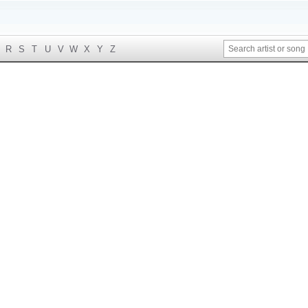
R
S
T
U
V
W
X
Y
Z