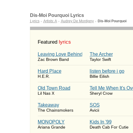
Dis-Moi Pourquoi Lyrics
Lyrics
Artists: A
Audrey De Montigny
Dis-Moi Pourquoi
►
►
►
Featured
lyrics
Leaving Love Behind
The Archer
Zac Brown Band
Taylor Swift
Hard Place
​listen before i go
H.E.R.
Billie Eilish
Old Town Road
Tell Me When It's Ov
Lil Nas X
Sheryl Crow
Takeaway
SOS
The Chainsmokers
Avicii
MONOPOLY
Kids In '99
Ariana Grande
Death Cab For Cutie