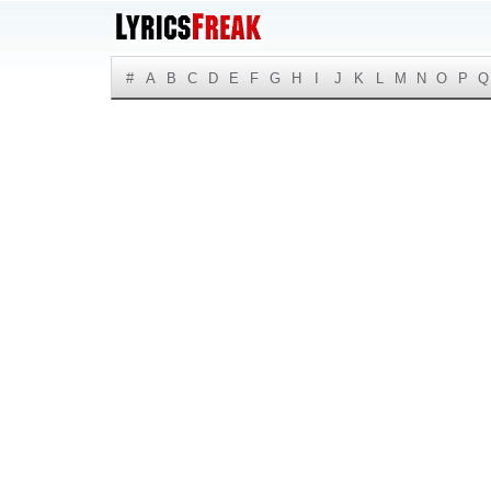
#
A
B
C
D
E
F
G
H
I
J
K
L
M
N
O
P
Q