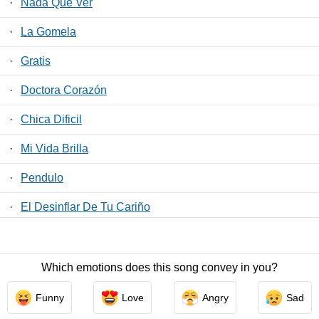
·
Nada Que Ver
·
La Gomela
·
Gratis
·
Doctora Corazón
·
Chica Dificil
·
Mi Vida Brilla
·
Pendulo
·
El Desinflar De Tu Cariño
·
Manana
Which emotions does this song convey in you?
Contact Us
/
Privacy Policy
/
ToS
/ LyricsFreak © 2026
Funny
Love
Angry
Sad
LyricsMars
/
Privacy Policy
/
ToS
/ LyricsFreak © 2026