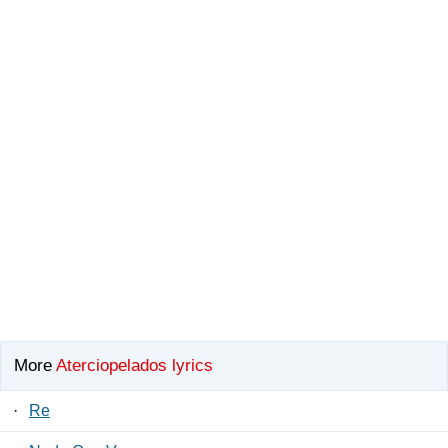
More
Aterciopelados lyrics
·
Re