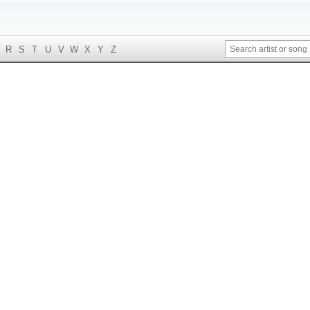
R
S
T
U
V
W
X
Y
Z