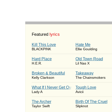
Featured
lyrics
Kill This Love
Hate Me
BLACKPINK
Ellie Goulding
Hard Place
Old Town Road
H.E.R.
Lil Nas X
Broken & Beautiful
Takeaway
Kelly Clarkson
The Chainsmokers
What If I Never Get Over You
Tough Love
Lady A
Avicii
The Archer
Birth Of The Cruel
Taylor Swift
Slipknot