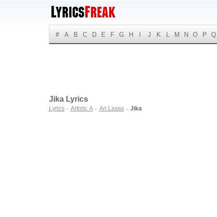
#
A
B
C
D
E
F
G
H
I
J
K
L
M
N
O
P
Q
Jika Lyrics
Lyrics
Artists: A
Ari Lasso
Jika
►
►
►