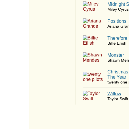
Midnight 
Miley Cyrus
​Positions
Ariana Gra
Therefore 
Billie Eilish
Monster
Shawn Men
Christmas
The Year
twenty one p
Willow
Taylor Swift