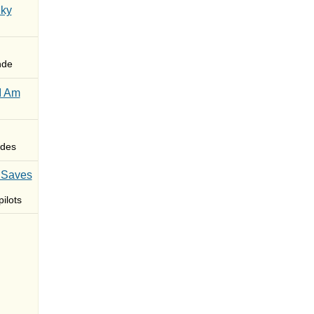
Sky
nde
I Am
des
 Saves
ilots