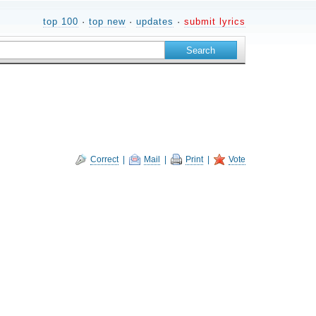
top 100
·
top new
·
updates
·
submit lyrics
Correct
|
Mail
|
Print
|
Vote