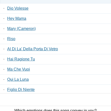
·
Dio Volesse
·
Hey Mama
·
Mary (Cameron)
·
Riso
·
Al Di La' Della Porta Di Vetro
·
Hai Ragione Tu
·
Ma Che Vuoi
·
Qui La Luna
·
Figlio Di Niente
·
Luci Al Mattino
Which emotions does this song convey in you?